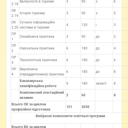
Валеологія в туризмі
3
90
з
6
2.18
ОК
Історія туризму
3
90
з
5
2.19
ОК
Сучасні інформаційні
4
120
і
3
2.20
системи в туризмі
ПР
Ознайомча практика
3
90
дз
2
1
ПР
Навчальна практика
6
180
дз
4
2
ПР
Технологічна практика
6
180
дз
6
3
ПР
Виробнича
6
180
дз
8
4
(переддипломна) практика
Бакалаврська
6
180
захист
8
кваліфікаційна робота
Комплексний атестаційний
2
60
8
екзамен
Всього ОК за циклом
101
3030
професійної підготовки
Вибіркові компоненти освітньої програми
Всього ВК за циклом