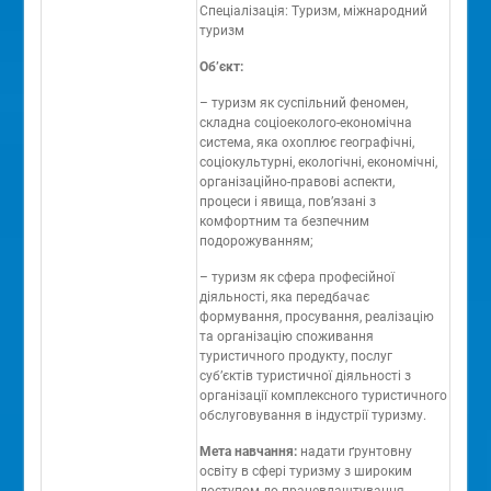
Спеціалізація: Туризм, міжнародний
туризм
Об’єкт:
– туризм як суспільний феномен,
складна соціоеколого-економічна
система, яка охоплює географічні,
соціокультурні, екологічні, економічні,
організаційно-правові аспекти,
процеси і явища, пов’язані з
комфортним та безпечним
подорожуванням;
– туризм як сфера професійної
діяльності, яка передбачає
формування, просування, реалізацію
та організацію споживання
туристичного продукту, послуг
суб’єктів туристичної діяльності з
організації комплексного туристичного
обслуговування в індустрії туризму.
Мета навчання:
надати ґрунтовну
освіту в сфері туризму з широким