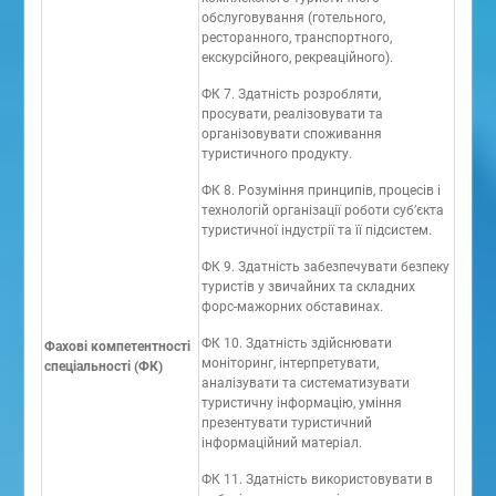
обслуговування (готельного,
ресторанного, транспортного,
екскурсійного, рекреаційного).
ФК 7. Здатність розробляти,
просувати, реалізовувати та
організовувати споживання
туристичного продукту.
ФК 8. Розуміння принципів, процесів і
технологій організації роботи суб’єкта
туристичної індустрії та її підсистем.
ФК 9. Здатність забезпечувати безпеку
туристів у звичайних та складних
форс-мажорних обставинах.
ФК 10. Здатність здійснювати
Фахові компетентності
моніторинг, інтерпретувати,
спеціальності (ФК)
аналізувати та систематизувати
туристичну інформацію, уміння
презентувати туристичний
інформаційний матеріал.
ФК 11. Здатність використовувати в