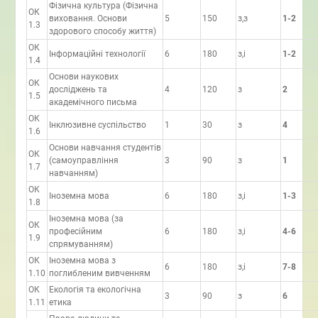
Фізична культура (Фізична
ОК
виховання. Основи
5
150
з,з
1-2
1.3
здорового способу життя)
ОК
Інформаційні технології
6
180
з,і
1-2
1.4
Основи наукових
ОК
досліджень та
4
120
з
2
1.5
академічного письма
ОК
Інклюзивне суспільство
1
30
з
4
1.6
Основи навчання студентів
ОК
(самоуправління
3
90
з
1
1.7
навчанням)
ОК
Іноземна мова
6
180
з,і
1-3
1.8
Іноземна мова (за
ОК
професійним
6
180
з,і
4-6
1.9
спрямуванням)
ОК
Іноземна мова з
6
180
з,і
7-8
1.10
поглибленим вивченням
ОК
Екологія та екологічна
3
90
з
6
1.11
етика