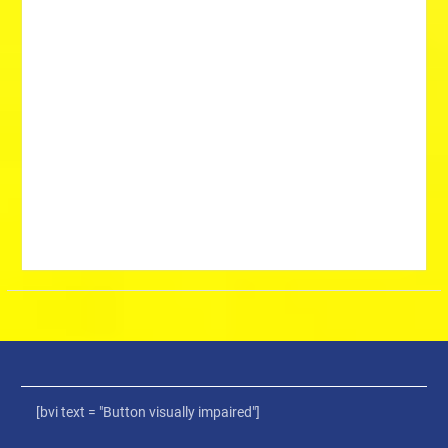
[bvi text = "Button visually impaired"]