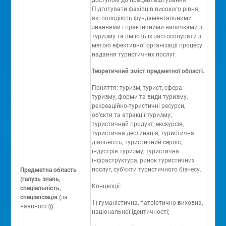
доступом до працевлаштування.
Підготувати фахівців високого рівня,
які володіють фундаментальними
знаннями і практичними навичками з
туризму та вміють їх застосовувати з
метою ефективної організації процесу
надання туристичних послуг.
Теоретичний зміст предметної області.
Поняття: туризм, турист, сфера
туризму, форми та види туризму,
рекреаційно-туристичні ресурси,
об’єкти та атракції туризму;
туристичний продукт, екскурсія,
туристична дестинація, туристична
діяльність, туристичний сервіс,
індустрія туризму, туристична
інфраструктура, ринок туристичних
послуг, суб’єкти туристичного бізнесу.
Предметна область
(галузь знань,
Концепції:
спеціальність,
спеціалізація (
за
1) гуманістична, патріотично-виховна,
наявності
))
національної ідентичності;