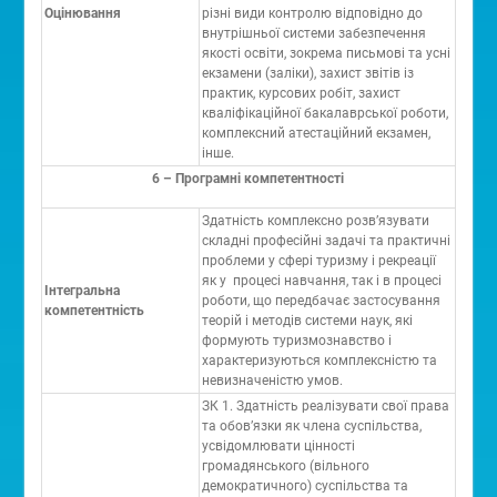
Оцінювання
різні види контролю відповідно до
внутрішньої системи забезпечення
якості освіти, зокрема письмові та усні
екзамени (заліки), захист звітів із
практик, курсових робіт, захист
кваліфікаційної бакалаврської роботи,
комплексний атестаційний екзамен,
інше.
6 – Програмні компетентності
Здатність комплексно розв’язувати
складні професійні задачі та практичні
проблеми у сфері туризму і рекреації
як у процесі навчання, так і в процесі
Інтегральна
роботи, що передбачає застосування
компетентність
теорій і методів системи наук, які
формують туризмознавство і
характеризуються комплексністю та
невизначеністю умов.
ЗК 1. Здатність реалізувати свої права
та обов’язки як члена суспільства,
усвідомлювати цінності
громадянського (вільного
демократичного) суспільства та