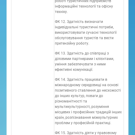
роботі туристичних підприємств
інформаційні технології та офісну
техніку.
ФК 12. Здатність визначати
індивідуальні туристичні потреби,
використовувати сучасні технології
обслуговування туристів та вести
претензійну роботу.
ФК 13. Здатність до співпраці з
діловими партнерами і клієнтами,
уміння забезпечувати з ними
ефективні комунікації.
ФК 14. Здатність працювати в
міжнародному середовищі на основі
позитивного ставлення до несхожості
до інших культур, поваги до
різноманітності та
мультикультурності, розуміння
місцевих і професійних традицій інших
країн, розпізнавання міжкультурних
проблем у професійній практиці.
ФК 15. Здатність діяти у правовому