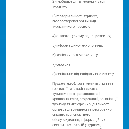
2) глобалізації та геолокалізації
туризму;
3) геоторіальності туризму,
геопросторової організації
туристичного процесу;
4) сталого туризму задля розвитку;
5) інформаційно-технологічна;
6) холістичного маркетингу,
7) сервісна;
8) соціально відповідального бізнесу.
Предметна область
містить знання з
географії та історії туризму,
туристичного краєзнавства і
країнознавства, рекреалогії, організації
туризму та екскурсійної діяльності,
організації готельної та ресторанної
справи, транспортного
обслуговування, інформаційних
систем і технологій у туризмі,