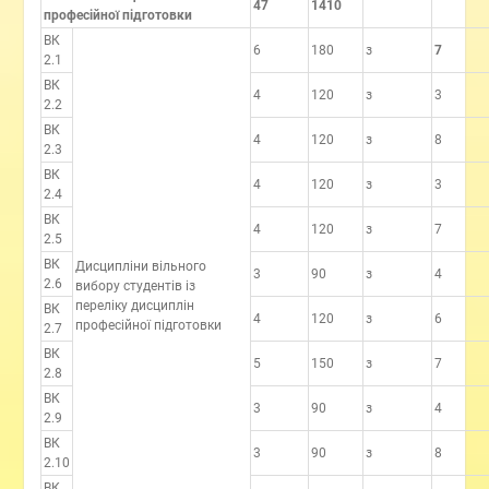
47
1410
професійної підготовки
ВК
6
180
з
7
2.1
ВК
4
120
з
3
2.2
ВК
4
120
з
8
2.3
ВК
4
120
з
3
2.4
ВК
4
120
з
7
2.5
ВК
Дисципліни вільного
3
90
з
4
2.6
вибору студентів із
переліку дисциплін
ВК
4
120
з
6
професійної підготовки
2.7
ВК
5
150
з
7
2.8
ВК
3
90
з
4
2.9
ВК
3
90
з
8
2.10
ВК