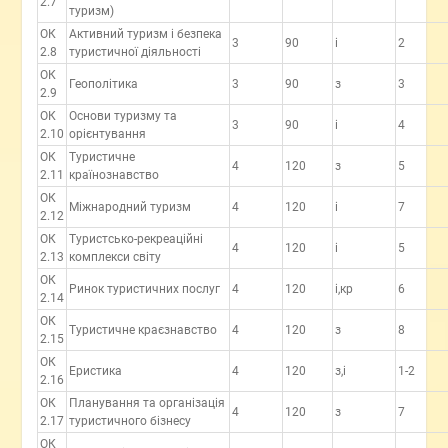
2.7
туризм)
ОК
Активний туризм і безпека
3
90
і
2
2.8
туристичної діяльності
ОК
Геополітика
3
90
з
3
2.9
ОК
Основи туризму та
3
90
і
4
2.10
орієнтування
ОК
Туристичне
4
120
з
5
2.11
країнознавство
ОК
Міжнародний туризм
4
120
і
7
2.12
ОК
Туристсько-рекреаційні
4
120
і
5
2.13
комплекси світу
ОК
Ринок туристичних послуг
4
120
і,кр
6
2.14
ОК
Туристичне краєзнавство
4
120
з
8
2.15
ОК
Еристика
4
120
з,і
1-2
2.16
ОК
Планування та організація
4
120
з
7
2.17
туристичного бізнесу
ОК