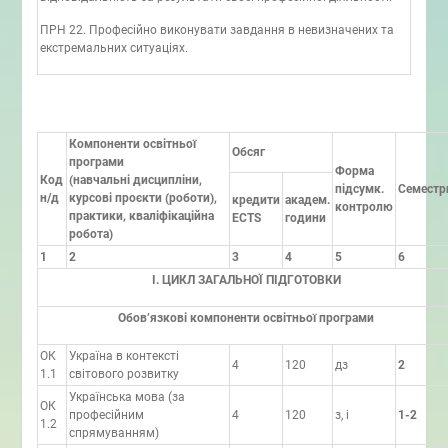
ПРН 22. Професійно виконувати завдання в невизначених та
екстремальних ситуаціях.
Компоненти освітньої
Обсяг
програми
Форма
Код
(навчальні дисципліни,
підсумк.
Семестр
н/д
курсові проєкти (роботи),
кредити
академ.
контролю
практики, кваліфікаційна
ECTS
години
робота)
1
2
3
4
5
6
І. ЦИКЛ ЗАГАЛЬНОЇ ПІДГОТОВКИ
Обов’язкові компоненти освітньої програми
ОК
Україна в контексті
4
120
дз
2
1.1
світового розвитку
Українська мова (за
ОК
професійним
4
120
з, і
1-2
1.2
спрямуванням)