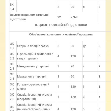
ВК
3
90
з
3
1.4
Всього за циклом загальної
92
2760
підготовки
ІІ. ЦИКЛ ПРОФЕСІЙНОЇ ПІДГОТОВКИ
Обов’язкові компоненти освітньої програми
ОК
Охорона праці в галузі
3
90
дз
8
2.1
ОК
Інформаційні технології в
4
120
і
5
2.2
галузі туризму
ОК
Менеджмент у туризмі
3
90
і
7
2.3
ОК
Маркетинг у туризмі
3
90
і
1
2.4
ОК
Готельно-ресторанний
4
120
і
1
2.5
бізнес
ОК
Спеціалізований туризм
4
120
з
6
2.6
(спортивний)
Спеціалізований туризм
ОК
(винно-гастрономічний
4
120
з
5