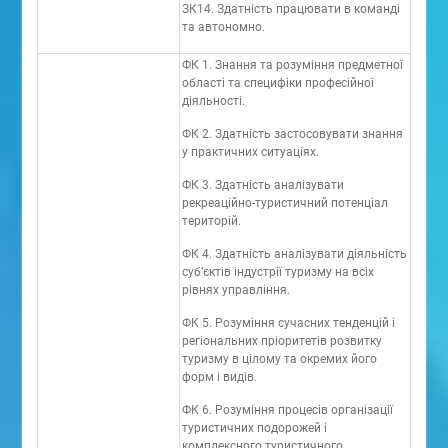
ЗК14. Здатність працювати в команді
та автономно.
ФК 1. Знання та розуміння предметної
області та специфіки професійної
діяльності.
ФК 2. Здатність застосовувати знання
у практичних ситуаціях.
ФК 3. Здатність аналізувати
рекреаційно-туристичний потенціал
територій.
ФК 4. Здатність аналізувати діяльність
суб’єктів індустрії туризму на всіх
рівнях управління.
ФК 5. Розуміння сучасних тенденцій і
регіональних пріоритетів розвитку
туризму в цілому та окремих його
форм і видів.
ФК 6. Розуміння процесів організації
туристичних подорожей і
комплексного туристичного