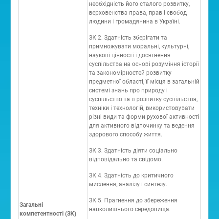
необхідність його сталого розвитку,
верховенства права, прав і свобод
людини і громадянина в Україні.
ЗК 2. Здатність зберігати та
примножувати моральні, культурні,
наукові цінності і досягнення
суспільства на основі розуміння історії
та закономірностей розвитку
предметної області, її місця в загальній
системі знань про природу і
суспільство та в розвитку суспільства,
техніки і технологій, використовувати
різні види та форми рухової активності
для активного відпочинку та ведення
здорового способу життя.
ЗК 3. Здатність діяти соціально
відповідально та свідомо.
ЗК 4. Здатність до критичного
мислення, аналізу і синтезу.
ЗК 5. Прагнення до збереження
Загальні
навколишнього середовища.
компетентності (ЗК)