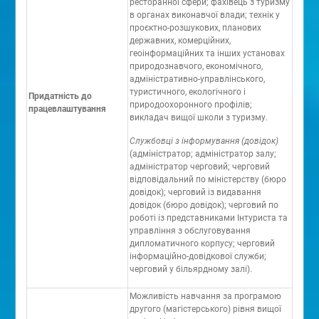
ресторанної сфери; фахівець з туризму
в органах виконавчої влади; технік у
проєктно-розшукових, планових
державних, комерційних,
геоінформаційних та інших установах
природознавчого, економічного,
адміністративно-управлінського,
туристичного, екологічного і
Придатність до
природоохоронного профілів;
працевлаштування
викладач вищої школи з туризму.
Службовці з інформування (довідок)
(адміністратор; адміністратор залу;
адміністратор черговий; черговий
відповідальний по міністерству (бюро
довідок); черговий із видавання
довідок (бюро довідок); черговий по
роботі із представниками Інтуриста та
управління з обслуговування
дипломатичного корпусу; черговий
інформаційно-довідкової служби;
черговий у більярдному залі).
Можливість навчання за програмою
другого (магістерського) рівня вищої