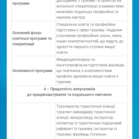
досліджень з туризму та орієнтує на
програми
актуальні спеціалізації, в рамках яких
можлива подальша професійна та
наукова кар’єра.
Спеціальна освіта та професійна
підготовка у сфері туризму. Надання
Основний фокус
учасникам професійних знань, умінь,
освітньої програми та
інших компетентностей, що ведуть до
спеціалізації
здобуття першого ступеня вищої
освіти.
Міждисциплінарна та
багатопрофільна підготовка фахівців,
Особливості програми
що пов’язана з особливостями
профілю здобувача вищої освіти з
туризму.
4 – Придатність випускників
до працевлаштування та подальшого навчання
Туроператор туристичної агенції;
турагент (менеджер) туристичної
агенції; екскурсовод; інструктор,
інспектор із туристичних подорожей;
референт із туризму; інструктор із
туризму; фахівець готельно-