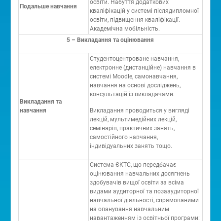
освіти. Набуття додаткових
Подальше навчання
кваліфікацій у системі післядипломної
освіти, підвищення кваліфікації.
Академічна мобільність.
5 – Викладання та оцінювання
Студентоцентроване навчання,
електронне (дистанційне) навчання в
системі Moodle, самонавчання,
навчання на основі досліджень,
консультацій із викладачами.
Викладання та
навчання
Викладання проводиться у вигляді
лекцій, мультимедійних лекцій,
семінарів, практичних занять,
самостійного навчання,
індивідуальних занять тощо.
Система ЄКТС, що передбачає
оцінювання навчальних досягнень
здобувачів вищої освіти за всіма
видами аудиторної та позааудиторної
навчальної діяльності, спрямованими
на опанування навчальним
навантаженням із освітньої програми: