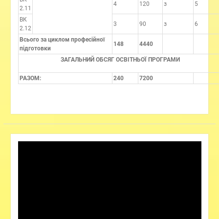
4
120
з
5
2.11
ВК
3
90
з
6
2.12
Всього за циклом професійної
148
4440
підготовки
ЗАГАЛЬНИЙ ОБСЯГ ОСВІТНЬОЇ ПРОГРАМИ
РАЗОМ:
240
7200