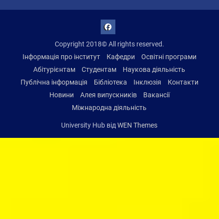
Fecacebook
Copyright 2018© All rights reserved.
Інформація про інститут
Кафедри
Освітні програми
Абітурієнтам
Студентам
Наукова діяльність
Публічна інформація
Бібліотека
Інклюзія
Контакти
Новини
Алея випускників
Вакансії
Міжнародна діяльність
University Hub від
WEN Themes