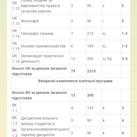
Права людини та
ОК
верховенство права в
3
90
з
5
1.12
сучасних реаліях
ОК
Філософія
3
90
і
5
1.13
ОК
Географія туризму
7
210
з,і
1-2
1.14
ОК
Основи туризмознавства
6
180
з,і
1-2
1.15
ОК
Організація туристичної
12
360
з,і, Кр
3-4
1.16
діяльності
Всього ОК за циклом загальної
79
2370
підготовки
Вибіркові компоненти освітньої програми
Всього ВК за циклом загальної
13
390
підготовки
ВК
4
120
з
3
1.1
ВК
Дисципліни вільного
3
90
з
4
1.2
вибору студентів із
загальноуніверситетського
ВК
3
90
з
4
переліку дисциплін:
1.3