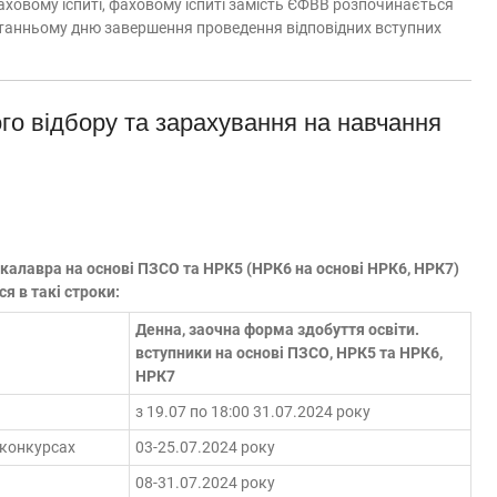
 фаховому іспиті, фаховому іспиті замість ЄФВВ розпочинається
останньому дню завершення проведення відповідних вступних
ого відбору та зарахування на навчання
акалавра на основі ПЗСО та НРК5 (НРК6 на основі НРК6, НРК7)
я в такі строки:
Денна, заочна форма здобуття освіти.
вступники на основі ПЗСО, НРК5 та НРК6,
НРК7
з 19.07 по 18:00 31.07.2024 року
 конкурсах
03-25.07.2024 року
08-31.07.2024 року