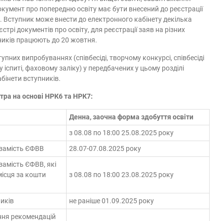
кумент про попередню освіту має бути внесений до реєстрації
у. Вступник може внести до електронного кабінету декілька
стрі документів про освіту, для реєстрації заяв на різних
пників працюють до 20 жовтня.
тупних випробуваннях (співбесіді, творчому конкурсі, співбесіді
 іспиті, фаховому заліку) у передбачених у цьому розділі
бінети вступників.
тра на основі НРК6 та НРК7:
Денна, заочна форма здобуття освіти
з 08.08 по 18:00 25.08.2025 року
и замість ЄФВВ
28.07-07.08.2025 року
 замість ЄФВВ, які
місця за кошти
з 08.08 по 18:00 23.08.2025 року
иків
не раніше 01.09.2025 року
ння рекомендацій