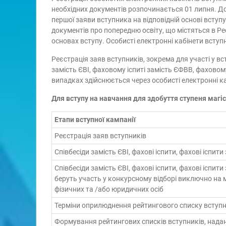
необхідних документів розпочинається 01 липня. До
першої заяви вступника на відповідній основі вступ
документів про попередню освіту, що містяться в Реє
основах вступу. Особисті електронні кабінети всту
Реєстрація заяв вступників, зокрема для участі у вс
замість ЄВІ, фаховому іспиті замість ЄФВВ, фаховому
випадках здійснюється через особисті електронні ка
Для вступу на навчання для здобуття ступеня магіс
Етапи вступної кампанії
Реєстрація заяв вступників
Співбесіди замість ЄВІ, фахові іспити, фахові іспит
Співбесіди замість ЄВІ, фахові іспити, фахові іспити
беруть участь у конкурсному відборі виключно на 
фізичних та /або юридичних осіб
Терміни оприлюднення рейтингового списку вступн
Формування рейтингових списків вступників, нада