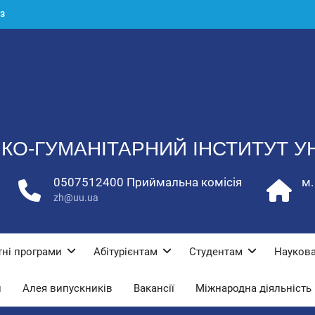
для
О-ГУМАНІТАРНИЙ ІНСТИТУТ УН
 з
0507512400 Приймальна комісія
м.
zh@uu.ua
тні програми
Абітурієнтам
Студентам
Наукова
и
Алея випускників
Вакансії
Міжнародна діяльність