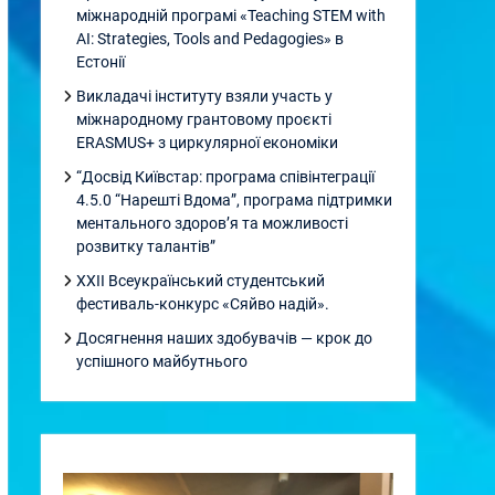
міжнародній програмі «Teaching STEM with
AI: Strategies, Tools and Pedagogies» в
Естонії
Викладачі інституту взяли участь у
міжнародному грантовому проєкті
ERASMUS+ з циркулярної економіки
“Досвід Київстар: програма співінтеграції
4.5.0 “Нарешті Вдома”, програма підтримки
ментального здоровʼя та можливості
розвитку талантів”
XXII Всеукраїнський студентський
фестиваль-конкурс «Сяйво надій».
Досягнення наших здобувачів — крок до
успішного майбутнього