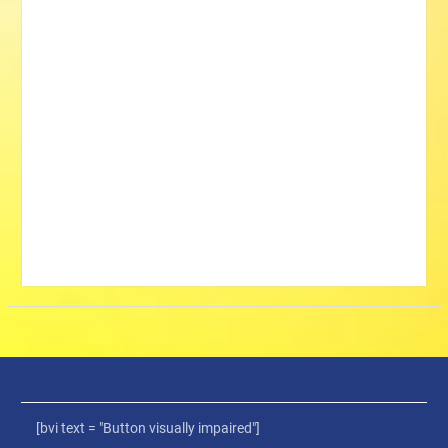
[bvi text = "Button visually impaired"]