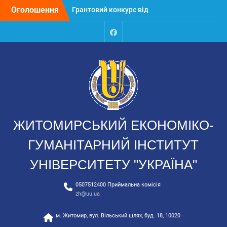
Перейти
Оголошення
Грантовий конкурс від
до
Outdoor-Online з
вмісту
призовим фондом 40 000
гривень!
Fecacebook
Київстар відкриває набір
на програму для молоді
Вступні до магістратури:
реєстрація для участі в
основних сесіях
Консультаційний центр
допомоги вступнику
ЖИТОМИРСЬКИЙ ЕКОНОМІКО-
Integrating the circular
economy into university
ГУМАНІТАРНИЙ ІНСТИТУТ
curricula: academic
practice University of
УНІВЕРСИТЕТУ "УКРАЇНА"
Ukraine
0507512400 Приймальна комісія
zh@uu.ua
м. Житомир, вул. Вільський шлях, буд. 18, 10020