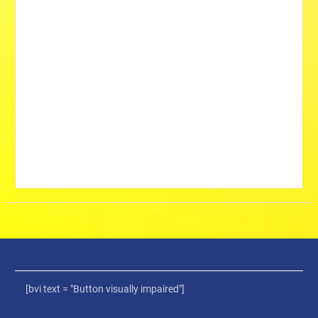
[bvi text = "Button visually impaired"]